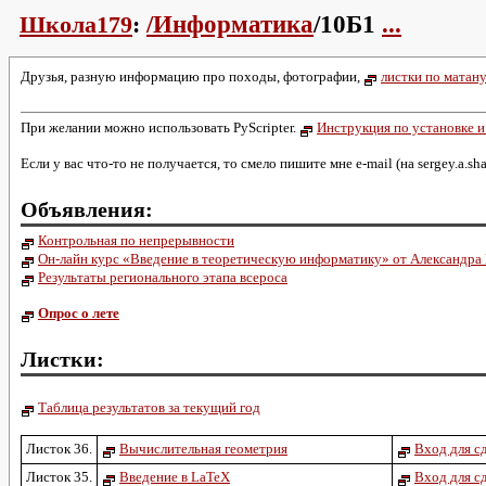
Школа179
:
/Информатика
/10Б1
...
Друзья, разную информацию про походы, фотографии,
листки по матану
При желании можно использовать PyScripter.
Инструкция по установке и
Если у вас что-то не получается, то смело пишите мне e-mail (на sergey.a.s
Объявления:
Контрольная по непрерывности
Он-лайн курс «Введение в теоретическую информатику» от Александра
Результаты регионального этапа всероса
Опрос о лете
Листки:
Таблица результатов за текущий год
Листок 36.
Вычислительная геометрия
Вход для сд
Листок 35.
Введение в LaTeX
Вход для сд