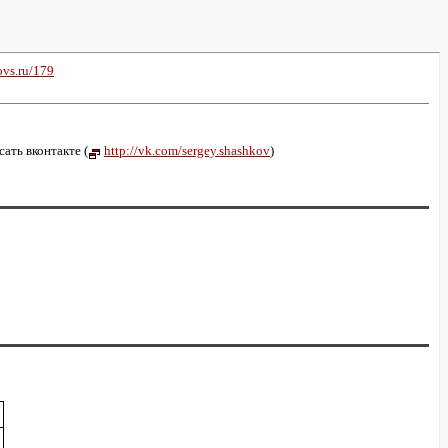
ovs.ru/179
ать вконтакте (
http://vk.com/sergey.shashkov
)