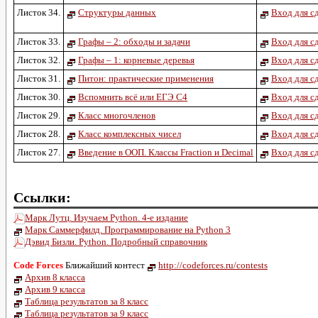
Листок 34.
Структуры данных
Вход для сд
Листок 33.
Графы – 2: обходы и задачи
Вход для сд
Листок 32.
Графы – 1: корневые деревья
Вход для сд
Листок 31.
Питон: практические применения
Вход для сд
Листок 30.
Вспомнить всё или ЕГЭ С4
Вход для сд
Листок 29.
Класс многочленов
Вход для сд
Листок 28.
Класс комплексных чисел
Вход для сд
Листок 27.
Введение в ООП. Классы Fraction и Decimal
Вход для сд
Ссылки:
Марк Лутц. Изучаем Python. 4-е издание
Марк Саммерфилд. Программирование на Python 3
Дэвид Бизли. Python. Подробный справочник
Code Forces
Ближайший контест
http://codeforces.ru/contests
Архив 8 класса
Архив 9 класса
Таблица результатов за 8 класс
Таблица результатов за 9 класс