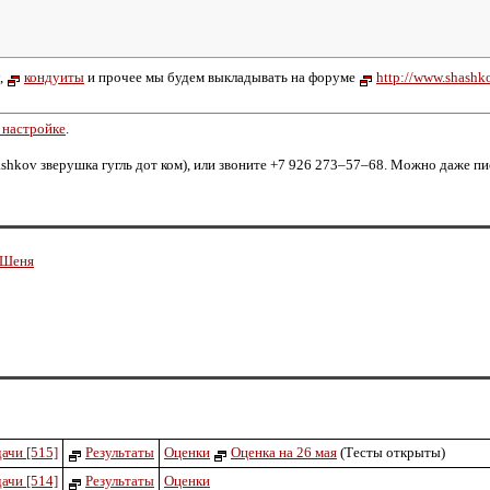
,
кондуиты
и прочее мы будем выкладывать на форуме
http://www.shashk
 настройке
.
hashkov зверушка гугль дот ком), или звоните +7 926
273–57–68
. Можно даже пис
 Шеня
ачи [515]
Результаты
Оценки
Оценка на 26 мая
(Тесты открыты)
ачи [514]
Результаты
Оценки