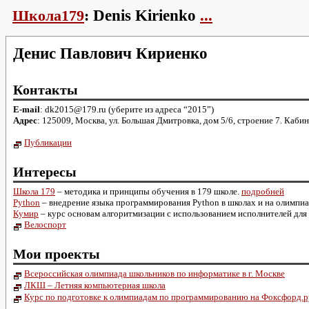
Школа179
:
Denis Kirienko
...
Денис Павлович Кириенко
Контакты
E-mail
: dk2015@179.ru (уберите из адреса “2015”)
Адрес
: 125009, Москва, ул. Большая Дмитровка, дом 5/6, строение 7. Кабин
Публикации
Интересы
Школа 179
– методика и принципы обучения в 179 школе.
подробней
Python
– внедрение языка программирования Python в школах и на олимпи
Кумир
– курс основам алгоритмизации с использованием исполнителей для
Велоспорт
Мои проекты
Всероссийская олимпиада школьников по информатике в г. Москве
ЛКШ – Летняя компьютерная школа
Курс по подготовке к олимпиадам по программированию на Фоксфорд.р