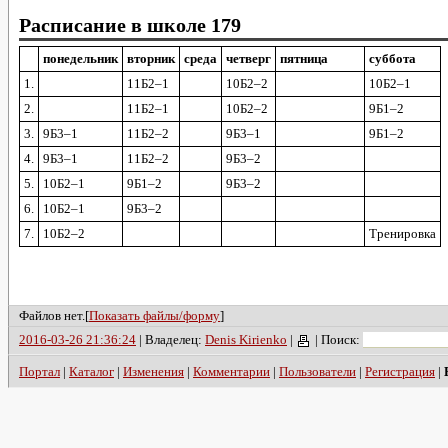
Расписание в школе 179
понедельник
вторник
среда
четверг
пятница
суббота
1.
11Б
2–1
10Б
2–2
10Б
2–1
2.
11Б
2–1
10Б
2–2
9Б
1–2
3.
9Б
3–1
11Б
2–2
9Б
3–1
9Б
1–2
4.
9Б
3–1
11Б
2–2
9Б
3–2
5.
10Б
2–1
9Б
1–2
9Б
3–2
6.
10Б
2–1
9Б
3–2
7.
10Б
2–2
Тренировка
Файлов нет.[
Показать файлы/форму
]
2016-03-26 21:36:24
| Владелец:
Denis Kirienko
|
|
Поиск:
Портал
|
Каталог
|
Изменения
|
Комментарии
|
Пользователи
|
Регистрация
|