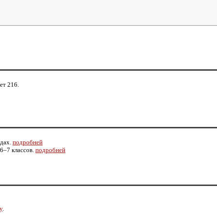
ет 216.
адах.
подробней
6–7
классов.
подробней
у
.