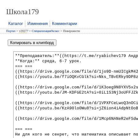
Школа179
Каталог
Изменения
Комментарии
Портал
>
v2027
?
>
Специализация9класс
> Поверхности
Копировать в клипборд
**Преподаватель:**((https://t.me/ryabichev179 Анд
**Когда:** среда, 6-7 урок. 
=== ===
((https://drive.google.com/file/d/1jo9D-nmUICgkM4
((https://youtu.be/f7iOQKvCGlk?si=Nks_TBvERky9DP8
((https://drive.google.com/file/d/1K3oeg9N8YXV5x2
((https://youtu.be/JM-KDFGE2tA?si=0iL1S3Nj3oUFFJZ
((https://drive.google.com/file/d/1VPXFCeLwoQ3nOC
((https://youtu.be/KzA90lo0Wu8?si=jZ6ion4iAdpNtOo
((https://drive.google.com/file/d/1Mcp6NANeR2eFSd
=== ===
Ни для кого не секрет, что математика описывает п