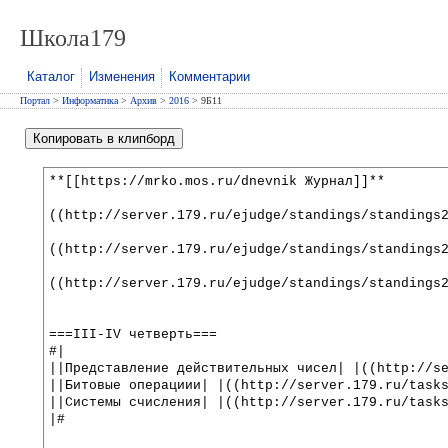
Школа179
Каталог
Изменения
Комментарии
Портал
>
Информатика
>
Архив
>
2016
> 9Б11
Копировать в клипборд
**[[https://mrko.mos.ru/dnevnik Журнал]]**
((http://server.179.ru/ejudge/standings/standings
((http://server.179.ru/ejudge/standings/standings
((http://server.179.ru/ejudge/standings/standings
===III-IV четверть===
#|
||Представление действительных чисел| |((http://s
||Битовые операциии| |((http://server.179.ru/task
||Системы счисления| |((http://server.179.ru/task
|#