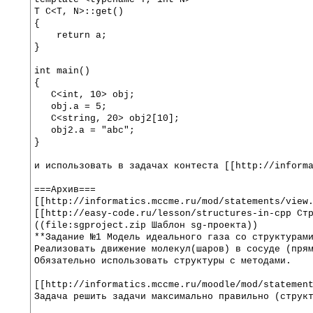
T C<T, N>::get()
{
    return a;
}
int main()
{
   C<int, 10> obj;
   obj.a = 5;
   C<string, 20> obj2[10];
   obj2.a = "abc";
}
и использовать в задачах контеста [[http://inform
===Архив===
[[http://informatics.mccme.ru/mod/statements/view
[[http://easy-code.ru/lesson/structures-in-cpp Ст
((file:sgproject.zip Шаблон sg-проекта))
**Задание №1 Модель идеального газа со структурам
Реализовать движение молекул(шаров) в сосуде (пря
Обязательно использовать структуры с методами.
[[http://informatics.mccme.ru/moodle/mod/statemen
Задача решить задачи максимально правильно (струк