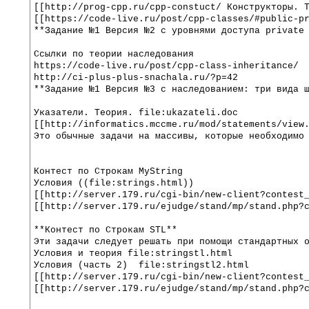
[[http://prog-cpp.ru/cpp-constuct/ Конструкторы. 
[[https://code-live.ru/post/cpp-classes/#public-p
**Задание №1 Версия №2 с уровнями доступа private
Ссылки по теории наследования
https://code-live.ru/post/cpp-class-inheritance/
http://ci-plus-plus-snachala.ru/?p=42
**Задание №1 Версия №3 с наследованием: три вида 
Указатели. Теория. file:ukazateli.doc
[[http://informatics.mccme.ru/mod/statements/view
Это обычные задачи на массивы, которые необходимо
Контест по Строкам МyString
Условия ((file:strings.html))
[[http://server.179.ru/cgi-bin/new-client?contest
[[http://server.179.ru/ejudge/stand/mp/stand.php?
**Контест по Строкам STL**
Эти задачи следует решать при помощи стандартных 
Условия и теория file:stringstl.html
Условия (часть 2)  file:stringstl2.html
[[http://server.179.ru/cgi-bin/new-client?contest
[[http://server.179.ru/ejudge/stand/mp/stand.php?