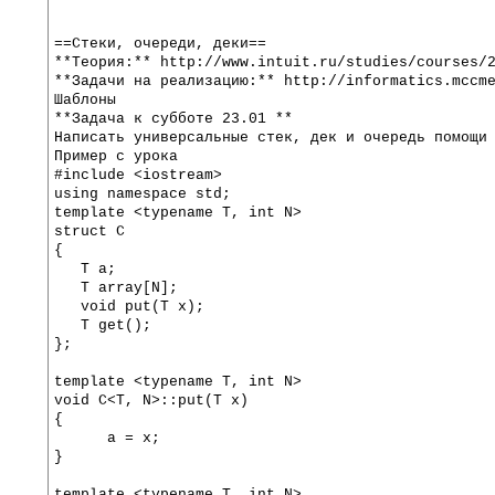
==Стеки, очереди, деки== 
**Теория:** http://www.intuit.ru/studies/courses/
**Задачи на реализацию:** http://informatics.mccm
Шаблоны
**Задача к субботе 23.01 ** 
Написать универсальные стек, дек и очередь помощи
Пример с урока
#include <iostream>
using namespace std;
template <typename T, int N>
struct C
{
   T a;
   T array[N];
   void put(T x);
   T get();
};
template <typename T, int N>
void C<T, N>::put(T x)
{
      a = x;
}
template <typename T, int N>