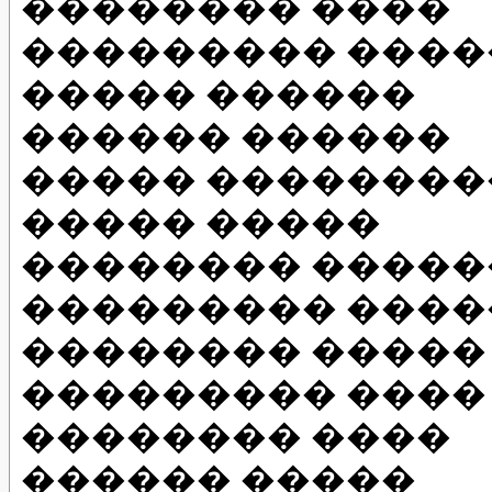
�������� ����
��������� ���
����� ������
������ ������
����� ��������
����� �����
�������� ����
��������� ����
�������� �����
��������� ����
�������� ����
������ �����