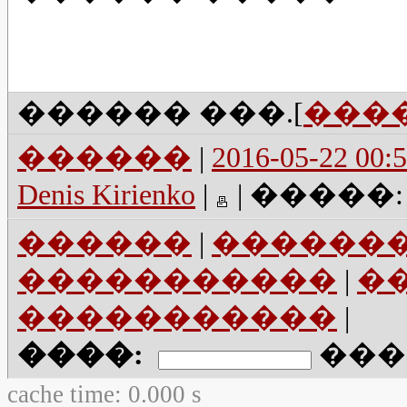
������ ���.[
���
������
|
2016-05-22 00:5
Denis Kirienko
|
|
�����
������
|
������
�����������
|
�
�����������
|
����
:
���
cache time: 0.000 s