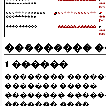
����������
��
[530]
�������������
������, ������
����������
��
[527]
���� ������
������, ������
��
[519]
��������� �
1 ������
�������� �����
������� �����
�������� �����
������� ����